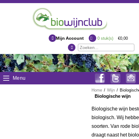
Mijn Account
0
stuk(s)
€0,00
Menu
Home
/
Wijn
/
Biologisch
Biologische wijn
Biologische wijn best
biologisch. Wij hebbe
soorten. Van rode bio
draagt naast het bio