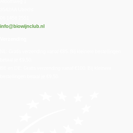
Atoomweg 1
3542AA Utrecht
06 1458 2551
info@biowijnclub.nl
Verzending
NL: Gratis verzending vanaf €85. Bij kleinere bestellingen
betaal je €9,50.
BE en DE: Gratis verzending vanaf €100. Bij kleinere
bestellingen betaal je €9,50.