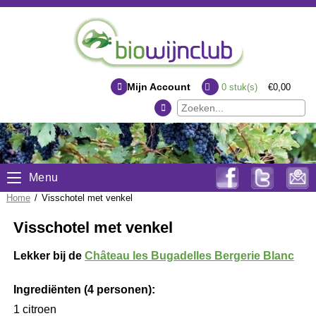
Mijn Account
0
stuk(s)
€0,00
Menu
Home
/
Visschotel met venkel
Visschotel met venkel
Lekker bij de
Château les Bugadelles Bergerie Blanc
Ingrediënten (4 personen):
1 citroen