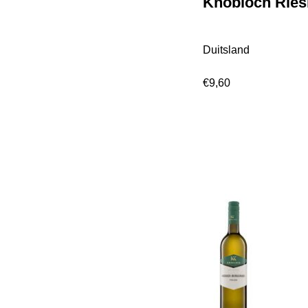
Knobloch Ries
Duitsland
€
9,60