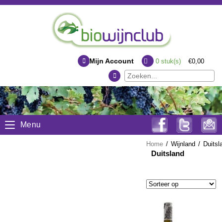
Mijn Account
0
stuk(s)
€0,00
Menu
Home
/
Wijnland
/
Duitsl
Duitsland