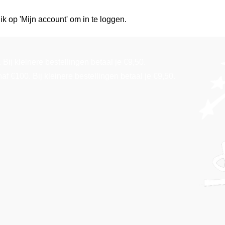
ik op 'Mijn account' om in te loggen.
Bij kleinere bestellingen betaal je €9,50.
f €100. Bij kleinere bestellingen betaal je €9,50.