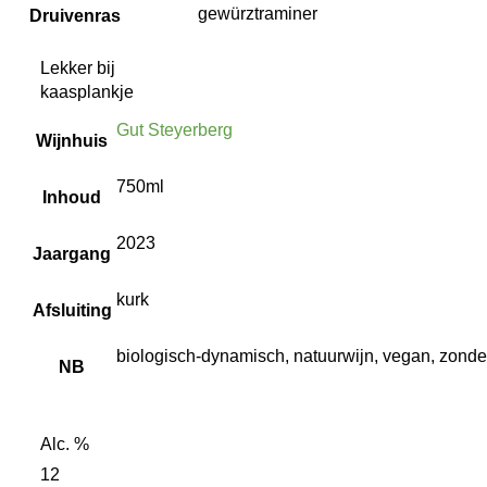
gewürztraminer
Druivenras
Lekker bij
kaasplankje
Gut Steyerberg
Wijnhuis
750ml
Inhoud
2023
Jaargang
kurk
Afsluiting
biologisch-dynamisch, natuurwijn, vegan, zonde
NB
Alc. %
12