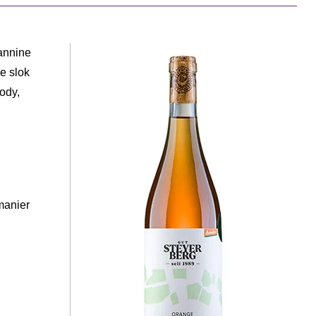
tannine
ke slok
body,
manier