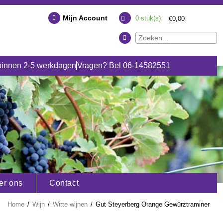
Mijn Account
0
stuk(s)
€0,00
binnen 2-5 werkdagen
Vragen? Bel 06-14582551
er ons
Contact
Home
/
Wijn
/
Witte wijnen
/
Gut Steyerberg Orange Gewürztraminer