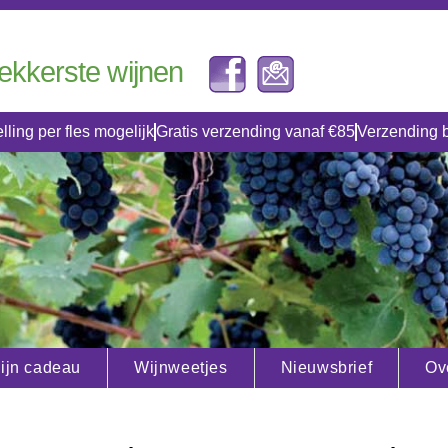
lekkerste wijnen
lling per fles mogelijk
Gratis verzending vanaf €85
Verzending 
ijn cadeau
Wijnweetjes
Nieuwsbrief
Ov