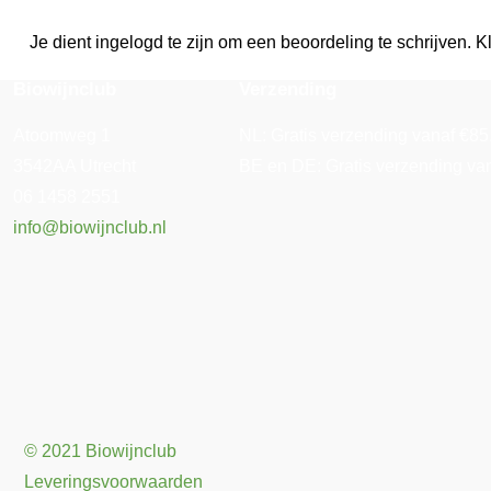
Je dient ingelogd te zijn om een beoordeling te schrijven. Kl
Biowijnclub
Verzending
Atoomweg 1
NL: Gratis verzending vanaf €85. 
3542AA Utrecht
BE en DE: Gratis verzending vana
06 1458 2551
info@biowijnclub.nl
© 2021 Biowijnclub
Leveringsvoorwaarden