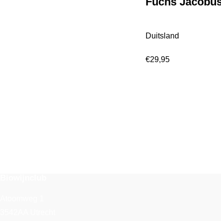
Fuchs Jacobus
Duitsland
€
29,95
Biowijnclub
Atoomweg 1
3542AA Utrecht