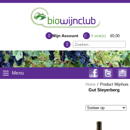
Mijn Account
0
stuk(s)
€0,00
Menu
Home
/
Product Wijnhuis
Gut Steyerberg