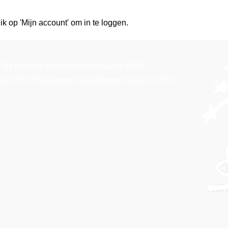
ik op 'Mijn account' om in te loggen.
Bij kleinere bestellingen betaal je €9,50.
f €100. Bij kleinere bestellingen betaal je €9,50.