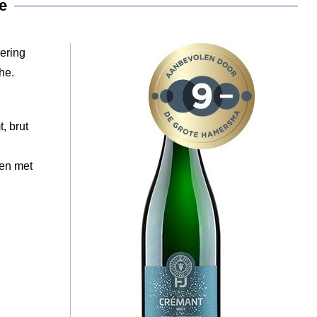
e
gering
he.
, brut
len met