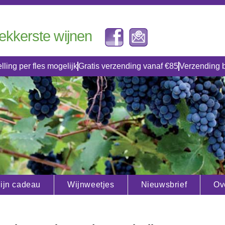
lekkerste wijnen
lling per fles mogelijk
Gratis verzending vanaf €85
Verzending 
ijn cadeau
Wijnweetjes
Nieuwsbrief
Ov