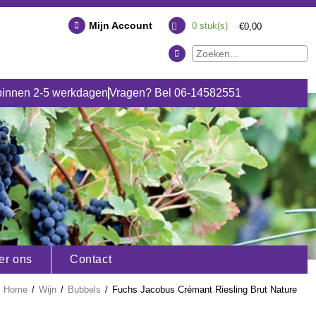
Mijn Account
0
stuk(s)
€0,00
binnen 2-5 werkdagen
Vragen? Bel 06-14582551
er ons
Contact
Home
/
Wijn
/
Bubbels
/
Fuchs Jacobus Crémant Riesling Brut Nature