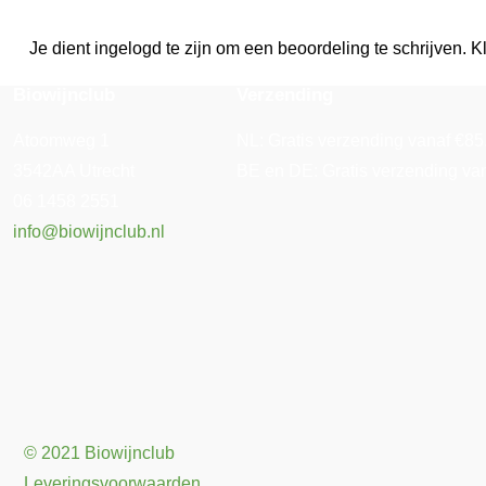
Je dient ingelogd te zijn om een beoordeling te schrijven. Kl
Biowijnclub
Verzending
Atoomweg 1
NL: Gratis verzending vanaf €85. 
3542AA Utrecht
BE en DE: Gratis verzending vana
06 1458 2551
info@biowijnclub.nl
© 2021 Biowijnclub
Leveringsvoorwaarden