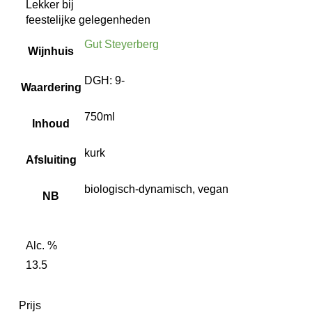
Lekker bij
feestelijke gelegenheden
Gut Steyerberg
Wijnhuis
DGH: 9-
Waardering
750ml
Inhoud
kurk
Afsluiting
biologisch-dynamisch, vegan
NB
Alc. %
13.5
Prijs