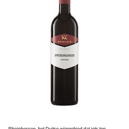
Rheinhessen, het Duitse wijngebied dat iets ten