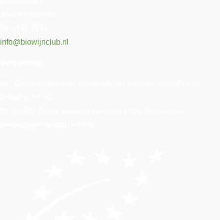
Atoomweg 1
3542AA Utrecht
06 1458 2551
info@biowijnclub.nl
Verzending
NL: Gratis verzending vanaf €85. Bij kleinere bestellingen
betaal je €9,50.
BE en DE: Gratis verzending vanaf €100. Bij kleinere
bestellingen betaal je €9,50.