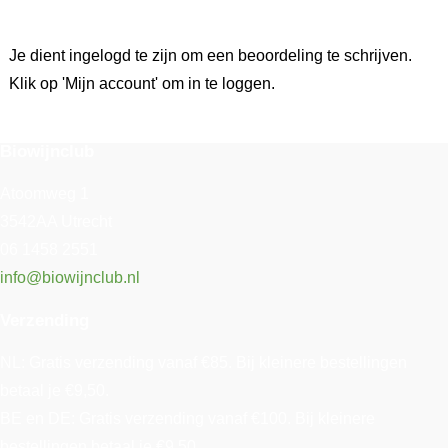
Je dient ingelogd te zijn om een beoordeling te schrijven.
Klik op 'Mijn account' om in te loggen.
Biowijnclub
Atoomweg 1
3542AA Utrecht
06 1458 2551
info@biowijnclub.nl
Verzending
NL: Gratis verzending vanaf €85. Bij kleinere bestellingen
betaal je €9,50.
BE en DE: Gratis verzending vanaf €100. Bij kleinere
bestellingen betaal je €9,50.