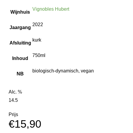
Vignobles Hubert
Wijnhuis
2022
Jaargang
kurk
Afsluiting
750ml
Inhoud
biologisch-dynamisch, vegan
NB
Alc. %
14.5
Prijs
€
15,90