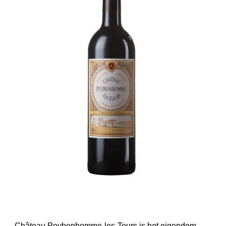
Château Peybonhomme-les-Tours is het eigendom