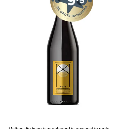
Malbec die twee jaar gelagerd is geweest in grote