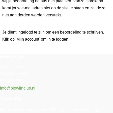
wij je beoordeling helaas niet plaatsen. Vanzelfsprekend
komt jouw e-mailadres niet op de site te staan en zal deze
niet aan derden worden verstrekt.
Je dient ingelogd te zijn om een beoordeling te schrijven.
Klik op 'Mijn account' om in te loggen.
Biowijnclub
Atoomweg 1
3542AA Utrecht
06 1458 2551
info@biowijnclub.nl
Verzending
NL: Gratis verzending vanaf €85. Bij kleinere bestellingen