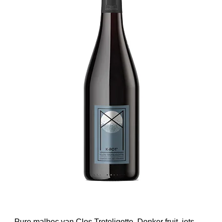
Pure malbec van Clos Troteligotte. Donker fruit, iets