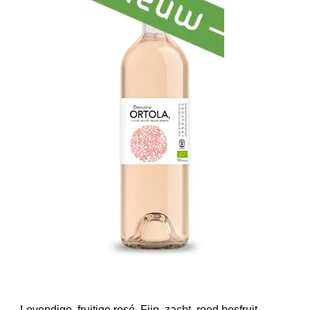
Levendige, fruitige rosé. Fijn, zacht, rood bosfruit,