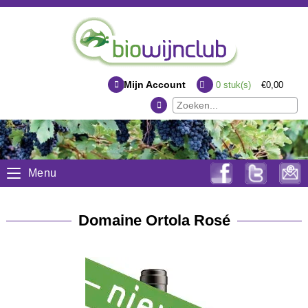
Mijn Account
0
stuk(s)
€0,00
Menu
Domaine Ortola Rosé