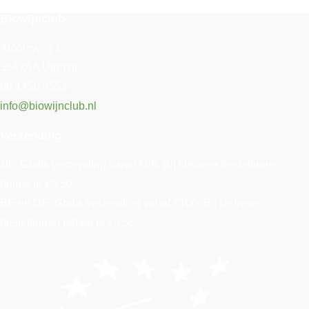
Biowijnclub
Atoomweg 1
3542AA Utrecht
06 1458 2551
info@biowijnclub.nl
Verzending
NL: Gratis verzending vanaf €85. Bij kleinere bestellingen
betaal je €9,50.
BE en DE: Gratis verzending vanaf €100. Bij kleinere
bestellingen betaal je €9,50.