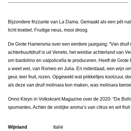
Bijzondere frizzante van La Dama. Gemaakt als een pét nat, 
licht troebel. Fruitige neus, mooi droog.
De Grote Hamersma over een eerdere jaargang: “Van druif mo
achterbuurtdruif is uit Veneto, het weidse achterland van
om bardolino en valpolicella te produceren. Heeft de Grote 
u weet wel, van Romeo en Julia. En inderdaad, een wijn om 
geur, teer fruit, rozen. Opgewekt wat prikkeltjes koolzuur, d
als deze van druif molinara kon maken, was molinara beroe
Onno Kleyn in Volkskrant Magazine over de 2020: “De Bollice
spumantes. Achter de vrolijke aroma’s van citrus en wit frui
Wijnland
Italië