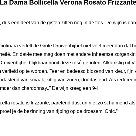
La Dama Bollicella Verona Rosato Frizzant
dus een deel van de gisten zitten nog in de fles. De wijn is da
linara vertelt de Grote Druivenbijbel niet veel meer dan dat h
 Venetië. En dat-ie mee mag doen met andere inheemse zorgenkin
Druivenbijbel blijkbaar nooit deze rosé genoten. Afkomstig uit V
verliefd op te worden. Teer en bedeesd blozend van kleur, fijn
oortastend van smaak, kittig van zuren, doortastend. Als iedereen
mder dan chardonnay..” De wijn kreeg een 9-!
lla rosato is frizzante, parelend dus, en niet zo schuimend als
t proef je de bezinning van rijping op de droesem. Chic.”