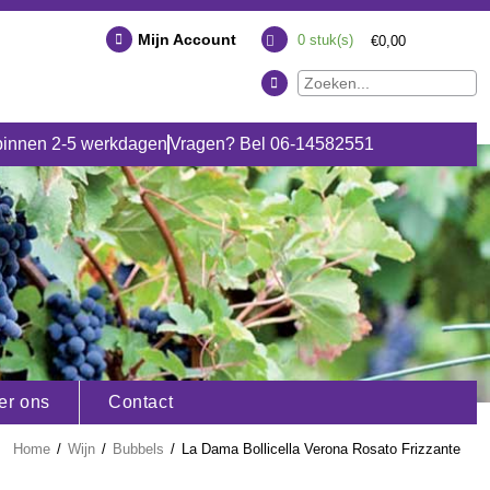
Mijn Account
0
stuk(s)
€0,00
binnen 2-5 werkdagen
Vragen? Bel 06-14582551
er ons
Contact
Home
/
Wijn
/
Bubbels
/
La Dama Bollicella Verona Rosato Frizzante