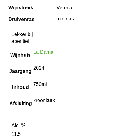
Wijnstreek
Verona
molinara
Druivenras
Lekker bij
aperitief
La Dama
Wijnhuis
2024
Jaargang
750ml
Inhoud
kroonkurk
Afsluiting
Alc. %
11.5