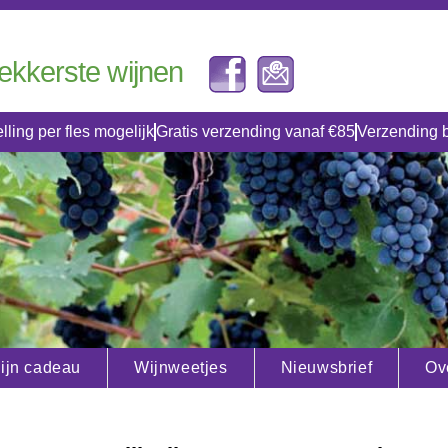
lekkerste wijnen
lling per fles mogelijk
Gratis verzending vanaf €85
Verzending 
ijn cadeau
Wijnweetjes
Nieuwsbrief
Ov