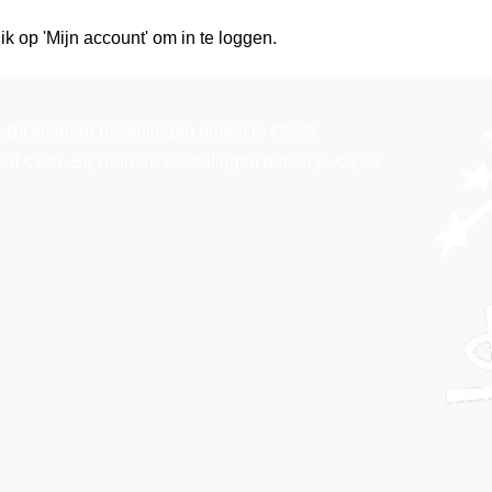
ik op 'Mijn account' om in te loggen.
Bij kleinere bestellingen betaal je €9,50.
f €100. Bij kleinere bestellingen betaal je €9,50.