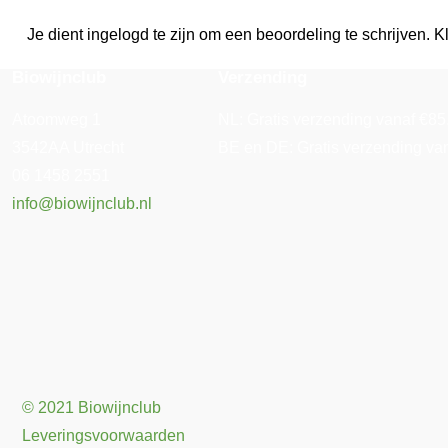
Je dient ingelogd te zijn om een beoordeling te schrijven. Kl
Biowijnclub
Verzending
Atoomweg 1
NL: Gratis verzending vanaf €85. 
3542AA Utrecht
BE en DE: Gratis verzending vana
06 1458 2551
info@biowijnclub.nl
© 2021 Biowijnclub
Leveringsvoorwaarden