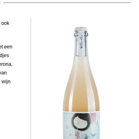
e
n ook
et een
djes
erona,
 van
 wijn