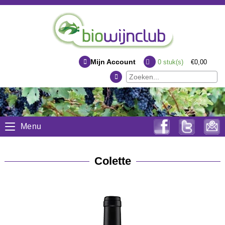
Mijn Account
0
stuk(s)
€0,00
Menu
Colette