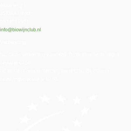
Atoomweg 1
3542AA Utrecht
06 1458 2551
info@biowijnclub.nl
Verzending
NL: Gratis verzending vanaf €85. Bij kleinere bestellingen
betaal je €9,50.
BE en DE: Gratis verzending vanaf €100. Bij kleinere
bestellingen betaal je €9,50.