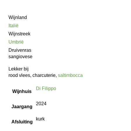
Wijnland
Italië
Wijnstreek
Umbrië
Druivenras
sangiovese
Lekker bij
rood vlees, charcuterie,
saltimbocca
Di Filippo
Wijnhuis
2024
Jaargang
kurk
Afsluiting