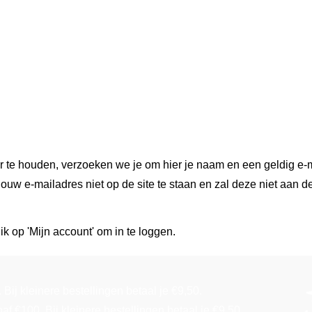
r te houden, verzoeken we je om hier je naam en een geldig e-m
ouw e-mailadres niet op de site te staan en zal deze niet aan d
ik op 'Mijn account' om in te loggen.
Bij kleinere bestellingen betaal je €9,50.
f €100. Bij kleinere bestellingen betaal je €9,50.