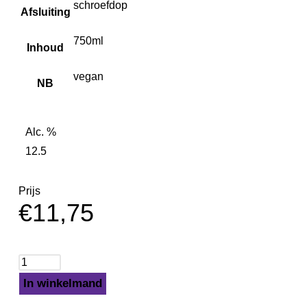
schroefdop
Afsluiting
750ml
Inhoud
vegan
NB
Alc. %
12.5
Prijs
€
11,75
In winkelmand