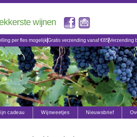
lekkerste wijnen
lling per fles mogelijk
Gratis verzending vanaf €85
Verzending 
ijn cadeau
Wijnweetjes
Nieuwsbrief
Ov