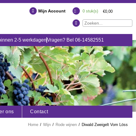
Mijn Account
0
stuk(s)
€0,00
binnen 2-5 werkdagen
Vragen? Bel 06-14582551
er ons
Contact
Home
/
Wijn
/
Rode wijnen
/
Diwald Zweigelt Vom Löss