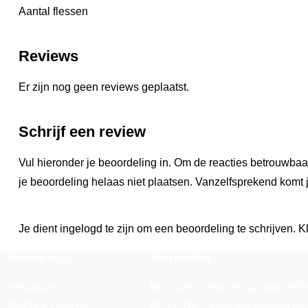
Aantal flessen
Reviews
Er zijn nog geen reviews geplaatst.
Schrijf een review
Vul hieronder je beoordeling in. Om de reacties betrouwbaa
je beoordeling helaas niet plaatsen. Vanzelfsprekend komt j
Je dient ingelogd te zijn om een beoordeling te schrijven. Kl
Biowijnclub
Verzending
Atoomweg 1
NL: Gratis verzending vanaf €85. 
3542AA Utrecht
BE en DE: Gratis verzending vana