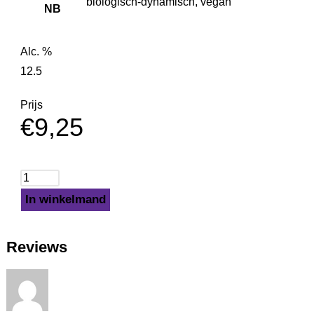
biologisch-dynamisch, vegan
NB
Alc. %
12.5
Prijs
€
9,25
In winkelmand
Reviews