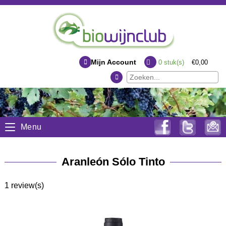
Mijn Account
0
stuk(s)
€0,00
Menu
Aranleón Sólo Tinto
1 review(s)