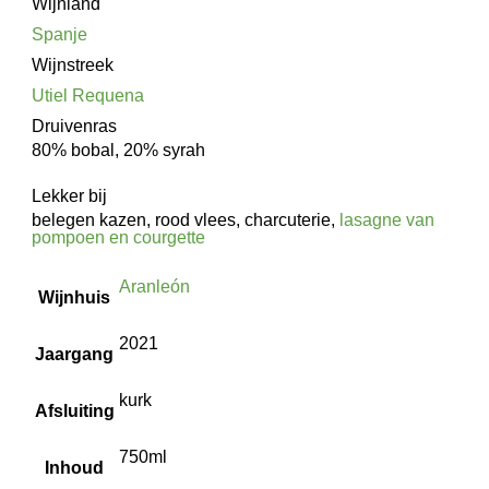
Wijnland
Spanje
Wijnstreek
Utiel Requena
Druivenras
80% bobal, 20% syrah
Lekker bij
belegen kazen, rood vlees, charcuterie,
lasagne van
pompoen en courgette
Aranleón
Wijnhuis
2021
Jaargang
kurk
Afsluiting
750ml
Inhoud