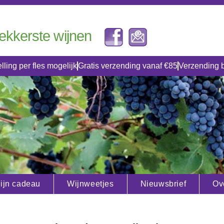
lekkerste wijnen
lling per fles mogelijk
Gratis verzending vanaf €85
Verzending 
ijn cadeau
Wijnweetjes
Nieuwsbrief
Ov