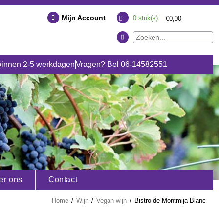
Mijn Account
0
stuk(s)
€0,00
binnen 2-5 werkdagen
Vragen? Bel 06-14582551
er ons
Contact
Home
/
Wijn
/
Vegan wijn
/
Bistro de Montmija Blanc