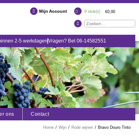
Mijn Account
0
stuk(s)
€0,00
binnen 2-5 werkdagen
Vragen? Bel 06-14582551
er ons
Contact
Home
/
Wijn
/
Rode wijnen
/
Bravo Douro Tinto