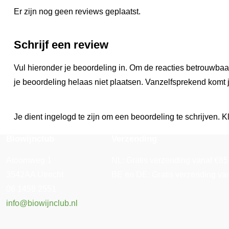
Er zijn nog geen reviews geplaatst.
Schrijf een review
Vul hieronder je beoordeling in. Om de reacties betrouwbaa
je beoordeling helaas niet plaatsen. Vanzelfsprekend komt j
Je dient ingelogd te zijn om een beoordeling te schrijven. Kl
Biowijnclub
Verzending
Atoomweg 1
NL: Gratis verzending vanaf €85. 
3542AA Utrecht
BE en DE: Gratis verzending vana
06 1458 2551
info@biowijnclub.nl