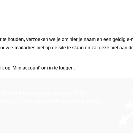
r te houden, verzoeken we je om hier je naam en een geldig e-m
ouw e-mailadres niet op de site te staan en zal deze niet aan d
ik op 'Mijn account' om in te loggen.
Bij kleinere bestellingen betaal je €9,50.
f €100. Bij kleinere bestellingen betaal je €9,50.