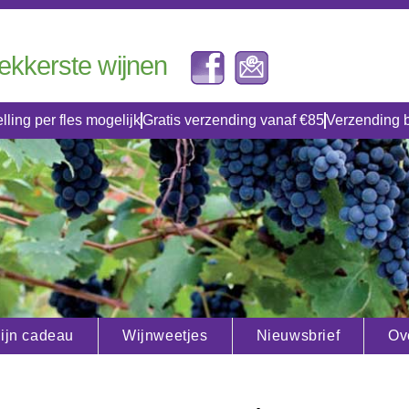
lekkerste wijnen
lling per fles mogelijk
Gratis verzending vanaf €85
Verzending 
ijn cadeau
Wijnweetjes
Nieuwsbrief
Ov