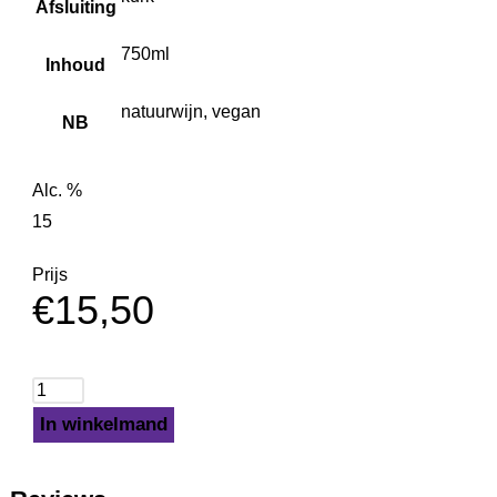
Afsluiting
750ml
Inhoud
natuurwijn, vegan
NB
Alc. %
15
Prijs
€
15,50
In winkelmand