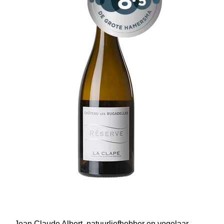
Jean Claude Albert, natuurliefhebber en vogelaar,