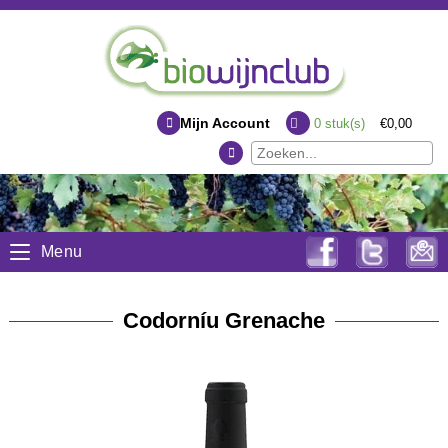
Mijn Account
0
stuk(s)
€0,00
Menu
Codorníu Grenache