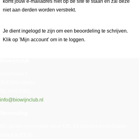
komt jouw e-mailadres niet op de site te staan en zal deze
niet aan derden worden verstrekt.
Je dient ingelogd te zijn om een beoordeling te schrijven.
Klik op 'Mijn account' om in te loggen.
Biowijnclub
Atoomweg 1
3542AA Utrecht
06 1458 2551
info@biowijnclub.nl
Verzending
NL: Gratis verzending vanaf €85. Bij kleinere bestellingen
betaal je €9,50.