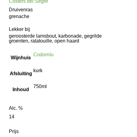
Costers del Segre
Druivenras
grenache
Lekker bij
geroosterde lamsbout, karbonade, gegrilde
groenten, ratatouille, open haard
Codorníu
Wijnhuis
kurk
Afsluiting
750ml
Inhoud
Alc. %
14
Prijs