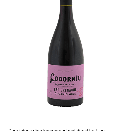
Zeer intens diep kersenrood met direct fruit- en