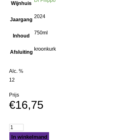
Di Filippo
Wijnhuis
2024
Jaargang
750ml
Inhoud
kroonkurk
Afsluiting
Alc. %
12
Prijs
€
16,75
In winkelmand