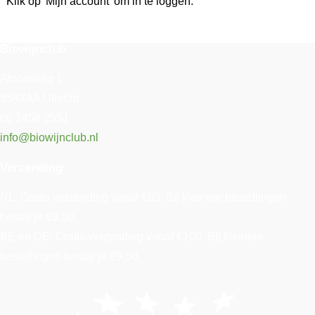
Klik op 'Mijn account' om in te loggen.
Biowijnclub
Atoomweg 1
3542AA Utrecht
06 1458 2551
info@biowijnclub.nl
Verzending
NL: Gratis verzending vanaf €85. Bij kleinere bestellingen
betaal je €9,50.
BE en DE: Gratis verzending vanaf €100. Bij kleinere
bestellingen betaal je €9,50.