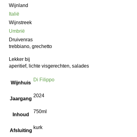
Wijnland
Italië
Wijnstreek
Umbrië
Druivenras
trebbiano, grechetto
Lekker bij
aperitief, lichte visgerechten, salades
Di Filippo
Wijnhuis
2024
Jaargang
750ml
Inhoud
kurk
Afsluiting