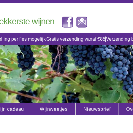
lekkerste wijnen
lling per fles mogelijk
Gratis verzending vanaf €85
Verzending 
ijn cadeau
Wijnweetjes
Nieuwsbrief
Ov