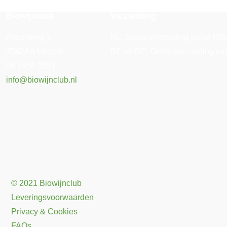
Biowijnclub
Verzending
Atoomweg 1
NL: Gratis verzending vanaf €85. 
3542AA Utrecht
BE en DE: Gratis verzending vana
06 1458 2551
info@biowijnclub.nl
© 2021 Biowijnclub
Leveringsvoorwaarden
Privacy & Cookies
FAQs