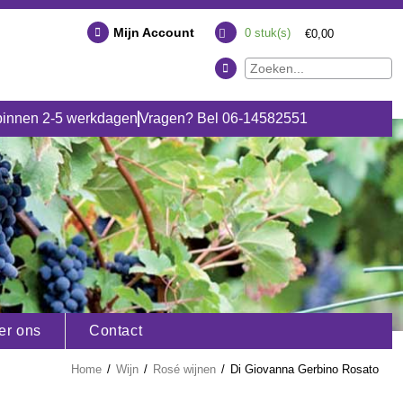
Mijn Account
0
stuk(s)
€0,00
binnen 2-5 werkdagen
Vragen? Bel 06-14582551
er ons
Contact
Home
/
Wijn
/
Rosé wijnen
/
Di Giovanna Gerbino Rosato