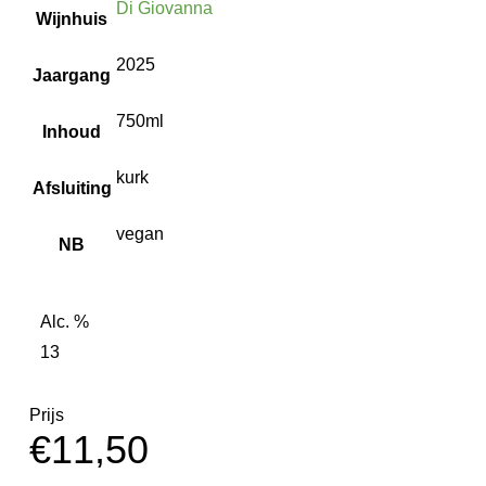
Di Giovanna
Wijnhuis
2025
Jaargang
750ml
Inhoud
kurk
Afsluiting
vegan
NB
Alc. %
13
Prijs
€
11,50