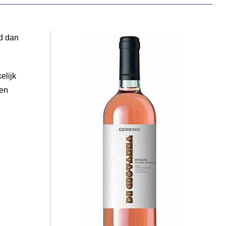
rd dan
elijk
ten