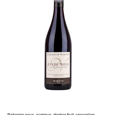
Rokerige neus, garrigue, donker fruit, specerijen.