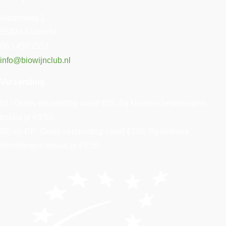
Atoomweg 1
3542AA Utrecht
06 1458 2551
info@biowijnclub.nl
Verzending
NL: Gratis verzending vanaf €85. Bij kleinere bestellingen
betaal je €9,50.
BE en DE: Gratis verzending vanaf €100. Bij kleinere
bestellingen betaal je €9,50.