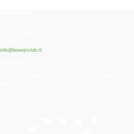
Biowijnclub
Atoomweg 1
3542AA Utrecht
06 1458 2551
info@biowijnclub.nl
Verzending
NL: Gratis verzending vanaf €85. Bij kleinere bestellingen
betaal je €9,50.
BE en DE: Gratis verzending vanaf €100. Bij kleinere
bestellingen betaal je €9,50.