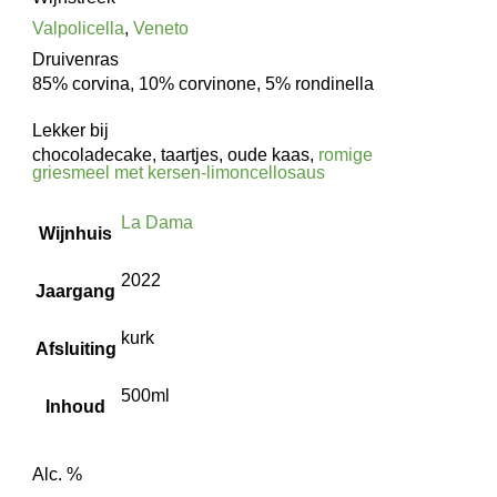
Valpolicella
,
Veneto
Druivenras
85% corvina, 10% corvinone, 5% rondinella
Lekker bij
chocoladecake, taartjes, oude kaas,
romige
griesmeel met kersen-limoncellosaus
La Dama
Wijnhuis
2022
Jaargang
kurk
Afsluiting
500ml
Inhoud
Alc. %