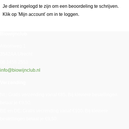
Je dient ingelogd te zijn om een beoordeling te schrijven.
Klik op 'Mijn account' om in te loggen.
Biowijnclub
Atoomweg 1
3542AA Utrecht
06 1458 2551
info@biowijnclub.nl
Verzending
NL: Gratis verzending vanaf €85. Bij kleinere bestellingen
betaal je €9,50.
BE en DE: Gratis verzending vanaf €100. Bij kleinere
bestellingen betaal je €9,50.