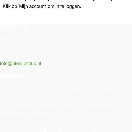
Klik op 'Mijn account' om in te loggen.
Biowijnclub
Atoomweg 1
3542AA Utrecht
06 1458 2551
info@biowijnclub.nl
Verzending
NL: Gratis verzending vanaf €85. Bij kleinere bestellingen
betaal je €9,50.
BE en DE: Gratis verzending vanaf €100. Bij kleinere
bestellingen betaal je €9,50.