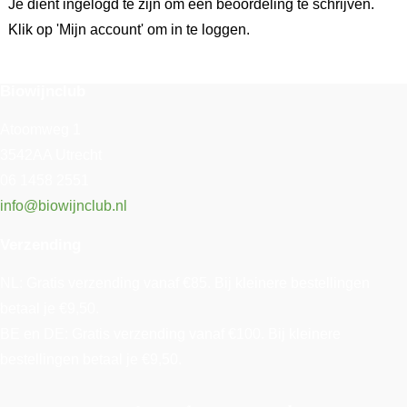
Je dient ingelogd te zijn om een beoordeling te schrijven.
Klik op 'Mijn account' om in te loggen.
Biowijnclub
Atoomweg 1
3542AA Utrecht
06 1458 2551
info@biowijnclub.nl
Verzending
NL: Gratis verzending vanaf €85. Bij kleinere bestellingen
betaal je €9,50.
BE en DE: Gratis verzending vanaf €100. Bij kleinere
bestellingen betaal je €9,50.