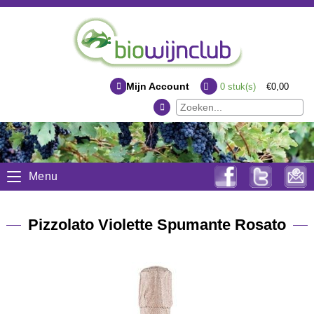
Mijn Account
0
stuk(s)
€0,00
Menu
Pizzolato Violette Spumante Rosato