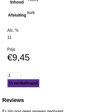
Inhoud
kurk
Afsluiting
Alc. %
11
Prijs
€
9,45
In winkelmand
Reviews
Er zijn nog geen reviews geplaatst.