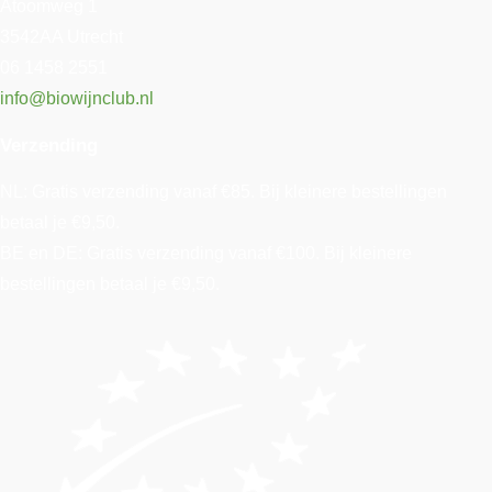
Atoomweg 1
3542AA Utrecht
06 1458 2551
info@biowijnclub.nl
Verzending
NL: Gratis verzending vanaf €85. Bij kleinere bestellingen
betaal je €9,50.
BE en DE: Gratis verzending vanaf €100. Bij kleinere
bestellingen betaal je €9,50.