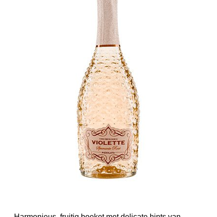
Harmonieus, fruitig boeket met delicate hints van