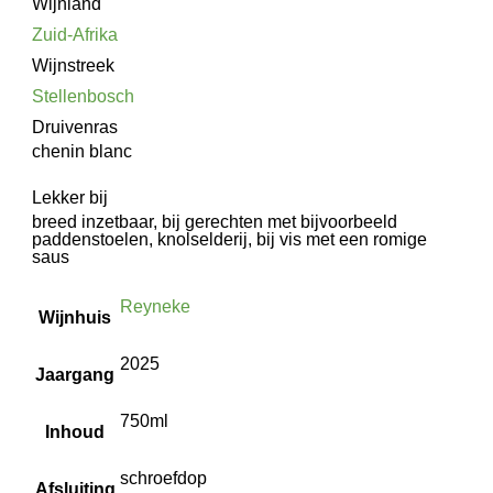
Wijnland
Zuid-Afrika
Wijnstreek
Stellenbosch
Druivenras
chenin blanc
Lekker bij
breed inzetbaar, bij gerechten met bijvoorbeeld
paddenstoelen, knolselderij, bij vis met een romige
saus
Reyneke
Wijnhuis
2025
Jaargang
750ml
Inhoud
schroefdop
Afsluiting