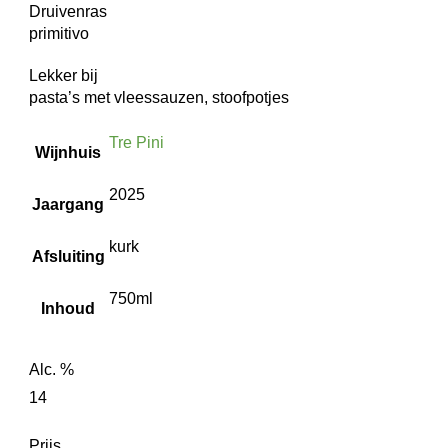
Druivenras
primitivo
Lekker bij
pasta’s met vleessauzen, stoofpotjes
Tre Pini
Wijnhuis
2025
Jaargang
kurk
Afsluiting
750ml
Inhoud
Alc. %
14
Prijs