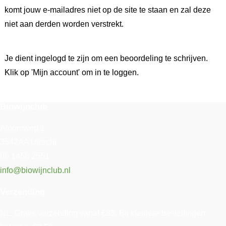
komt jouw e-mailadres niet op de site te staan en zal deze
niet aan derden worden verstrekt.
Je dient ingelogd te zijn om een beoordeling te schrijven.
Klik op 'Mijn account' om in te loggen.
Biowijnclub
Atoomweg 1
3542AA Utrecht
06 1458 2551
info@biowijnclub.nl
Verzending
NL: Gratis verzending vanaf €85. Bij kleinere bestellingen