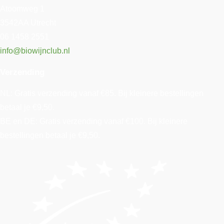
Atoomweg 1
3542AA Utrecht
06 1458 2551
info@biowijnclub.nl
Verzending
NL: Gratis verzending vanaf €85. Bij kleinere bestellingen
betaal je €9,50.
BE en DE: Gratis verzending vanaf €100. Bij kleinere
bestellingen betaal je €9,50.