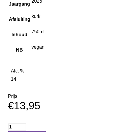
2025
Jaargang
kurk
Afsluiting
750ml
Inhoud
vegan
NB
Alc. %
14
Prijs
€
13,95