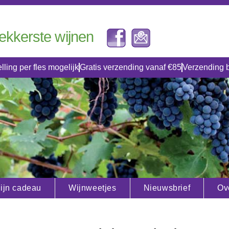
lekkerste wijnen
lling per fles mogelijk
Gratis verzending vanaf €85
Verzending 
ijn cadeau
Wijnweetjes
Nieuwsbrief
Ov