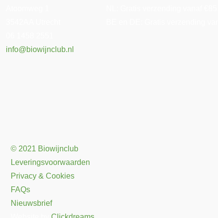
Atoomweg 1
NL: Gratis verzending vanaf €85. 
3542AA Utrecht
BE en DE: Gratis verzending vana
06 1458 2551
info@biowijnclub.nl
© 2021 Biowijnclub
Leveringsvoorwaarden
Privacy & Cookies
FAQs
Nieuwsbrief
Website by
Clickdreams