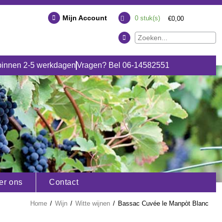
Mijn Account
0
stuk(s)
€0,00
binnen 2-5 werkdagen
Vragen? Bel 06-14582551
er ons
Contact
Home
/
Wijn
/
Witte wijnen
/
Bassac Cuvée le Manpòt Blanc