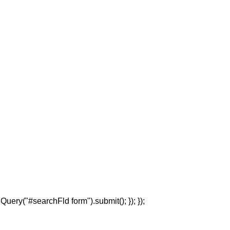
jQuery("#searchFld form").submit(); }); });