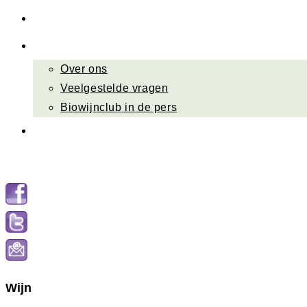
Nieuwsbrief
Over ons
Over ons
Veelgestelde vragen
Biowijnclub in de pers
Contact
Menu
Sluiten
Wijn