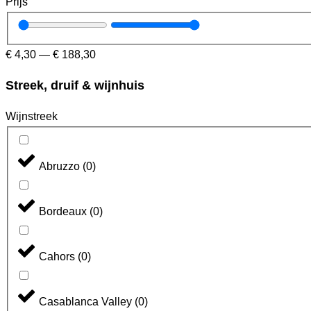
Prijs
€
4,30
—
€
188,30
Streek, druif & wijnhuis
Wijnstreek
Abruzzo
(
0
)
Bordeaux
(
0
)
Cahors
(
0
)
Casablanca Valley
(
0
)