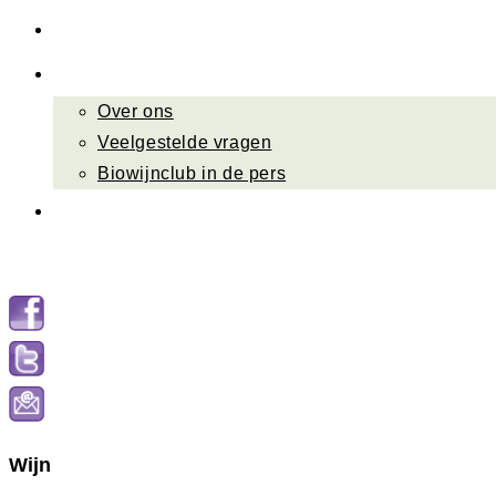
Nieuwsbrief
Over ons
Over ons
Veelgestelde vragen
Biowijnclub in de pers
Contact
Menu
Sluiten
Wijn