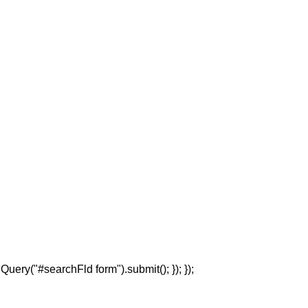
jQuery("#searchFld form").submit(); }); });