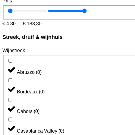
Prijs
€
4,30
—
€
188,30
Streek, druif & wijnhuis
Wijnstreek
Abruzzo
(
0
)
Bordeaux
(
0
)
Cahors
(
0
)
Casablanca Valley
(
0
)