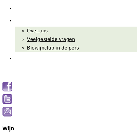
Nieuwsbrief
Over ons
Over ons
Veelgestelde vragen
Biowijnclub in de pers
Contact
Menu
Sluiten
Wijn