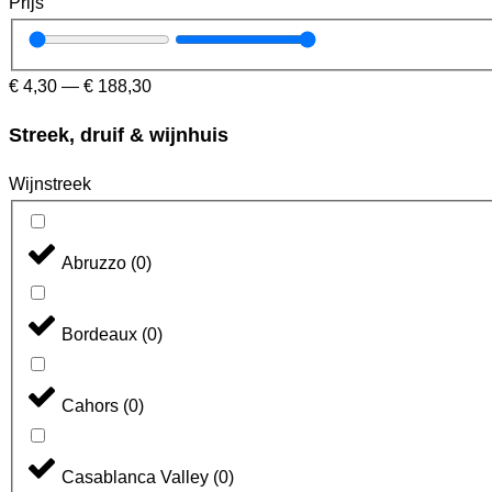
Prijs
€
4,30
—
€
188,30
Streek, druif & wijnhuis
Wijnstreek
Abruzzo
(
0
)
Bordeaux
(
0
)
Cahors
(
0
)
Casablanca Valley
(
0
)