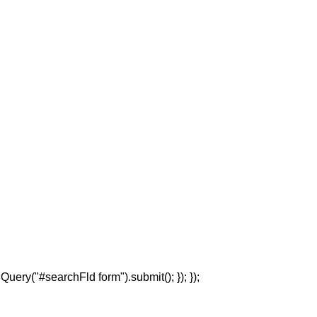
jQuery("#searchFld form").submit(); }); });