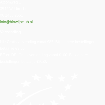
Atoomweg 1
3542AA Utrecht
06 1458 2551
info@biowijnclub.nl
Verzending
NL: Gratis verzending vanaf €85. Bij kleinere bestellingen
betaal je €9,50.
BE en DE: Gratis verzending vanaf €100. Bij kleinere
bestellingen betaal je €9,50.