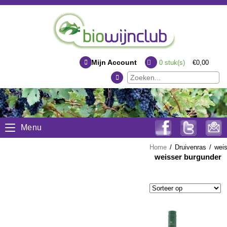
Mijn Account
0
stuk(s)
€0,00
Menu
Home
/
Druivenras
/
wei
weisser burgunder