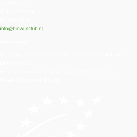
Atoomweg 1
3542AA Utrecht
06 1458 2551
info@biowijnclub.nl
Verzending
NL: Gratis verzending vanaf €85. Bij kleinere bestellingen
betaal je €9,50.
BE en DE: Gratis verzending vanaf €100. Bij kleinere
bestellingen betaal je €9,50.