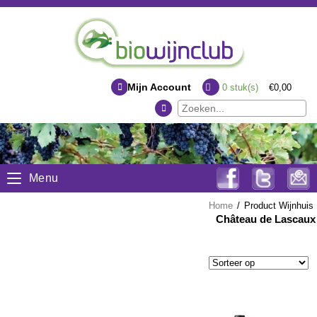
Mijn Account
0
stuk(s)
€0,00
Menu
Home
/
Product Wijnhuis
Château de Lascaux