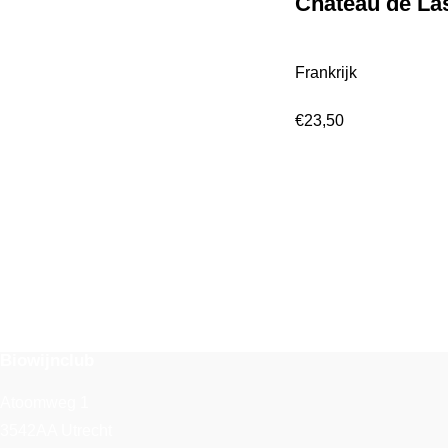
Château de La
Frankrijk
€
23,50
Biowijnclub
Atoomweg 1
3542AA Utrecht