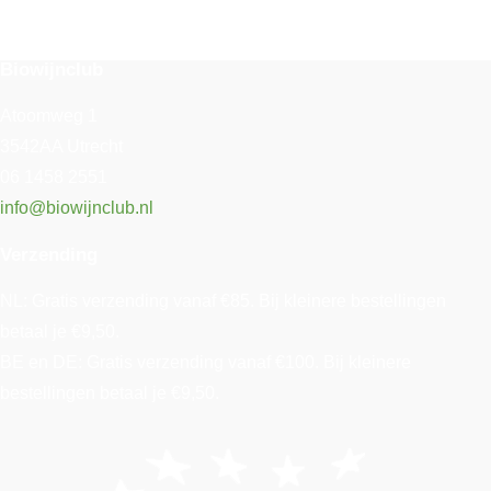
Biowijnclub
Atoomweg 1
3542AA Utrecht
06 1458 2551
info@biowijnclub.nl
Verzending
NL: Gratis verzending vanaf €85. Bij kleinere bestellingen
betaal je €9,50.
BE en DE: Gratis verzending vanaf €100. Bij kleinere
bestellingen betaal je €9,50.