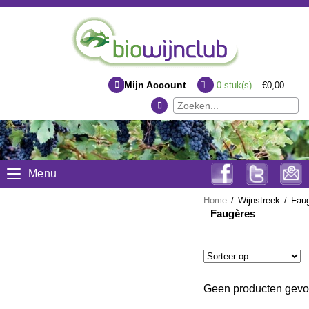
Mijn Account
0
stuk(s)
€0,00
Menu
Home
/
Wijnstreek
/
Fau
Faugères
Geen producten gevon