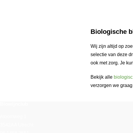
Biologische b
Wij zijn altijd op z
selectie van deze dr
ook met zorg. Je kun
Bekijk alle
biologis
verzorgen we graag 
Biowijnclub
Atoomweg 1
3542AA Utrecht