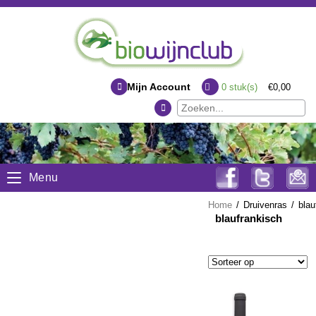
Mijn Account
0
stuk(s)
€0,00
Menu
Home
/
Druivenras
/
blau
blaufrankisch