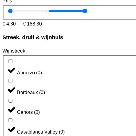
Prijs
€
4,30
—
€
188,30
Streek, druif & wijnhuis
Wijnstreek
Abruzzo
(
0
)
Bordeaux
(
0
)
Cahors
(
0
)
Casablanca Valley
(
0
)