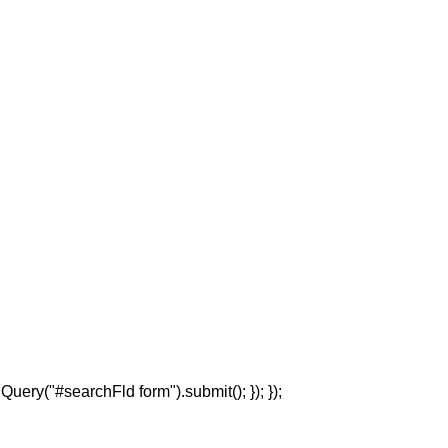
jQuery("#searchFld form").submit(); }); });