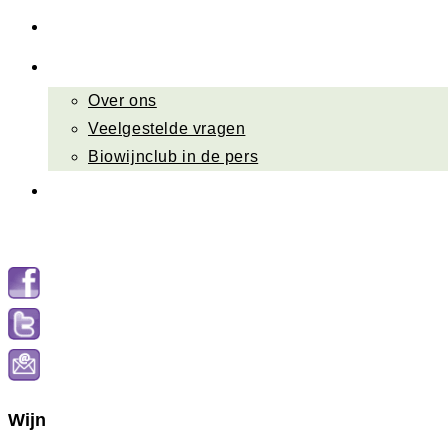
Nieuwsbrief
Over ons
Over ons
Veelgestelde vragen
Biowijnclub in de pers
Contact
Menu
Sluiten
Wijn